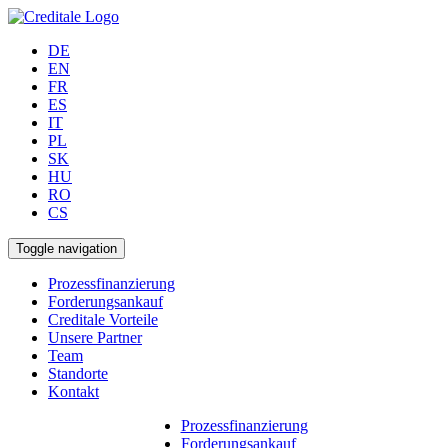
DE
EN
FR
ES
IT
PL
SK
HU
RO
CS
Toggle navigation
Prozessfinanzierung
Forderungsankauf
Creditale Vorteile
Unsere Partner
Team
Standorte
Kontakt
Prozessfinanzierung
Forderungsankauf