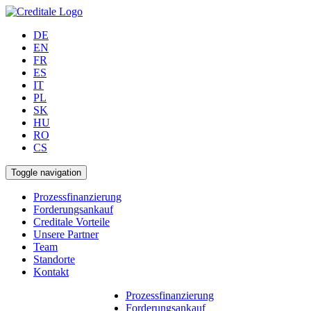
DE
EN
FR
ES
IT
PL
SK
HU
RO
CS
Toggle navigation
Prozessfinanzierung
Forderungsankauf
Creditale Vorteile
Unsere Partner
Team
Standorte
Kontakt
Prozessfinanzierung
Forderungsankauf