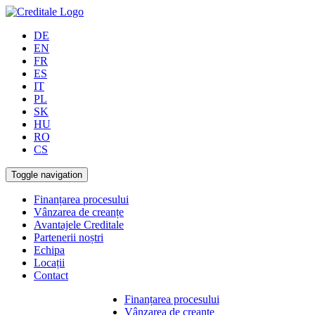
DE
EN
FR
ES
IT
PL
SK
HU
RO
CS
Toggle navigation
Finanțarea procesului
Vânzarea de creanțe
Avantajele Creditale
Partenerii noștri
Echipa
Locații
Contact
Finanțarea procesului
Vânzarea de creanțe