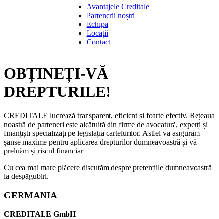
Avantajele Creditale
Partenerii noștri
Echipa
Locații
Contact
OBȚINEȚI-VĂ
DREPTURILE!
CREDITALE lucrează transparent, eficient și foarte efectiv. Rețeaua
noastră de parteneri este alcătuită din firme de avocatură, experți și
finanțiști specializați pe legislația cartelurilor. Astfel vă asigurăm
șanse maxime pentru aplicarea drepturilor dumneavoastră și vă
preluăm și riscul financiar.
Cu cea mai mare plăcere discutăm despre pretențiile dumneavoastră
la despăgubiri.
GERMANIA
CREDITALE GmbH